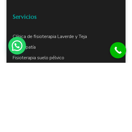
Servicios
Clínica de fisioterapia Laverde y Teja
Osteopatía
Fisioterapia suelo pélvico
Fisioterapia deportiva
Fisioterapia ATM
Fisioterapia Invasiva
Ejercicio Terapéutico
Ondas de Choque
Terapia Manual
Fisioterapia INDIBA