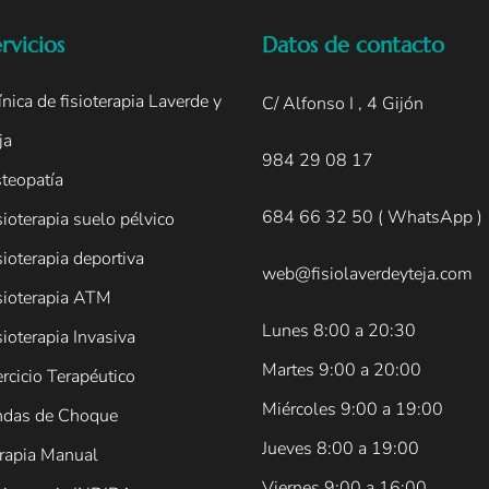
rvicios
Datos de contacto
ínica de fisioterapia Laverde y
C/ Alfonso I , 4 Gijón
ja
984 29 08 17
teopatía
684 66 32 50
( W
hatsApp )
sioterapia suelo pélvico
sioterapia deportiva
web@fisiolaverdeyteja.com
sioterapia ATM
Lunes 8:00 a 20:30
sioterapia Invasiva
Martes 9:00 a 20:00
ercicio Terapéutico
Miércoles 9:00 a 19:00
das de Choque
Jueves 8:00 a 19:00
rapia Manual
Viernes 9:00 a 16:00