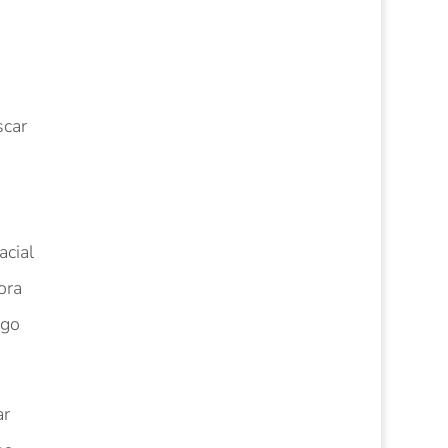
scar
acial
ora
ngo
ar