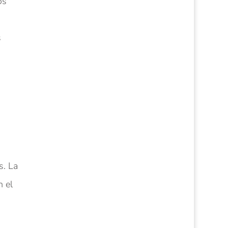
os
s
s. La
n el