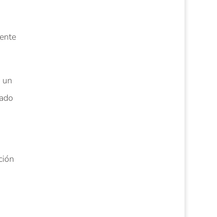
ente
r un
zado
ción