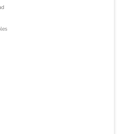
ad
les