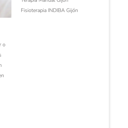
Terapia Manual Gijón
Fisioterapia INDIBA Gijón
r o
s
n
en