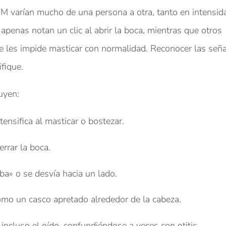
M varían mucho de una persona a otra, tanto en intensid
apenas notan un clic al abrir la boca, mientras que otros
 les impide masticar con normalidad. Reconocer las seña
fique.
uyen:
tensifica al masticar o bostezar.
errar la boca.
ba» o se desvía hacia un lado.
omo un casco apretado alrededor de la cabeza.
o incluso el oído, confundiéndose a veces con otitis.