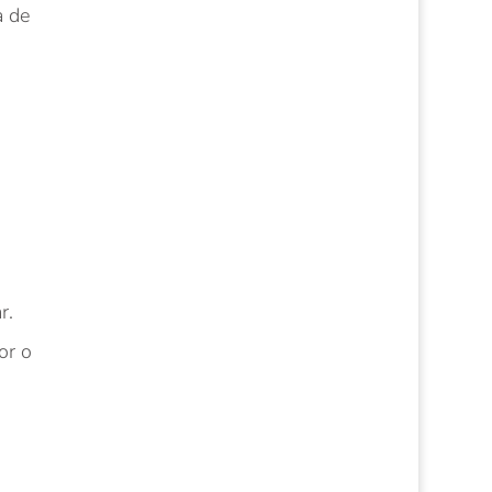
a de
r.
or o